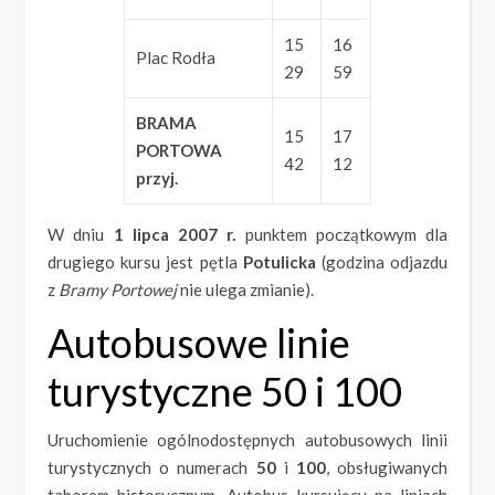
15
16
Plac Rodła
29
59
BRAMA
15
17
PORTOWA
42
12
przyj.
W dniu
1 lipca 2007 r.
punktem początkowym dla
drugiego kursu jest pętla
Potulicka
(godzina odjazdu
z
Bramy Portowej
nie ulega zmianie).
Autobusowe linie
turystyczne 50 i 100
Uruchomienie ogólnodostępnych autobusowych linii
turystycznych o numerach
50
i
100
, obsługiwanych