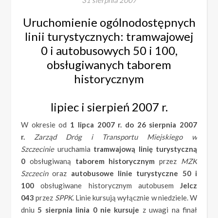
31 sierpnia 2007
Uruchomienie ogólnodostępnych
linii turystycznych: tramwajowej
0 i autobusowych 50 i 100,
obsługiwanych taborem
historycznym
lipiec i sierpień 2007 r.
W okresie od
1 lipca 2007 r. do 26 sierpnia 2007
r.
Zarząd Dróg i Transportu Miejskiego w
Szczecinie
uruchamia
tramwajową linię turystyczną
0
obsługiwaną
taborem historycznym
przez
MZK
Szczecin
oraz
autobusowe linie turystyczne 50 i
100
obsługiwane historycznym autobusem
Jelcz
043
przez
SPPK
. Linie kursują wyłącznie w niedziele. W
dniu
5 sierpnia linia 0 nie kursuje
z uwagi na finał