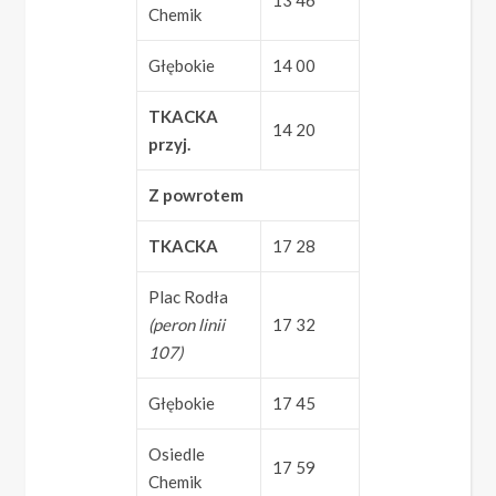
13 46
Chemik
Głębokie
14 00
TKACKA
14 20
przyj.
Z powrotem
TKACKA
17 28
Plac Rodła
(peron linii
17 32
107)
Głębokie
17 45
Osiedle
17 59
Chemik