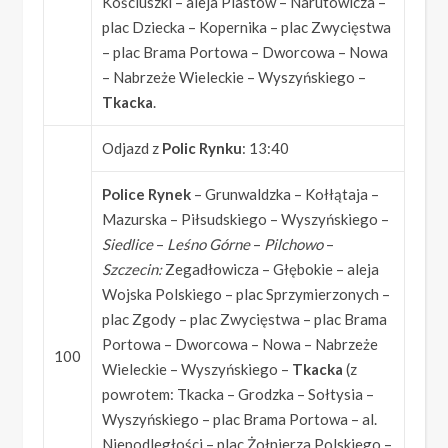
Kościuszki – aleja Piastów – Narutowicza –
plac Dziecka – Kopernika – plac Zwycięstwa
– plac Brama Portowa – Dworcowa – Nowa
– Nabrzeże Wieleckie – Wyszyńskiego –
Tkacka
.
Odjazd z
Polic Rynku
: 13:40
Police Rynek
– Grunwaldzka – Kołłątaja –
Mazurska – Piłsudskiego – Wyszyńskiego –
Siedlice
–
Leśno Górne
–
Pilchowo
–
Szczecin:
Zegadłowicza – Głębokie – aleja
Wojska Polskiego – plac Sprzymierzonych –
plac Zgody – plac Zwycięstwa – plac Brama
Portowa – Dworcowa – Nowa – Nabrzeże
100
Wieleckie – Wyszyńskiego –
Tkacka
(z
powrotem: Tkacka – Grodzka – Sołtysia –
Wyszyńskiego – plac Brama Portowa – al.
Niepodległości – plac Żołnierza Polskiego –