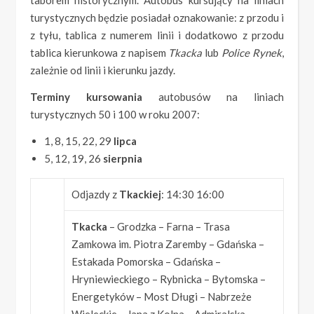
taborem historycznym. Autobus kursujący na liniach
turystycznych będzie posiadał oznakowanie: z przodu i
z tyłu, tablica z numerem linii i dodatkowo z przodu
tablica kierunkowa z napisem
Tkacka
lub
Police Rynek
,
zależnie od linii i kierunku jazdy.
Terminy kursowania
autobusów na liniach
turystycznych 50 i 100 w roku 2007:
1, 8, 15, 22, 29
lipca
5, 12, 19, 26
sierpnia
Odjazdy z
Tkackiej
: 14:30 16:00
Tkacka
– Grodzka – Farna – Trasa
Zamkowa im. Piotra Zaremby – Gdańska –
Estakada Pomorska – Gdańska –
Hryniewieckiego – Rybnicka – Bytomska –
Energetyków – Most Długi – Nabrzeże