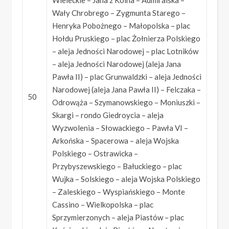
Wieleckie – Jana z Kolna – Admiralska –
Wały Chrobrego – Zygmunta Starego –
Henryka Pobożnego – Małopolska – plac
Hołdu Pruskiego – plac Żołnierza Polskiego
– aleja Jedności Narodowej – plac Lotników
– aleja Jedności Narodowej (aleja Jana
Pawła II) – plac Grunwaldzki – aleja Jedności
Narodowej (aleja Jana Pawła II) – Felczaka –
50
Odrowąża – Szymanowskiego – Moniuszki –
Skargi – rondo Giedroycia – aleja
Wyzwolenia – Słowackiego – Pawła VI –
Arkońska – Spacerowa – aleja Wojska
Polskiego – Ostrawicka –
Przybyszewskiego – Bałuckiego – plac
Wujka – Solskiego – aleja Wojska Polskiego
– Zaleskiego – Wyspiańskiego – Monte
Cassino – Wielkopolska – plac
Sprzymierzonych – aleja Piastów – plac