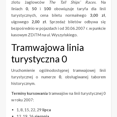
zlotu żaglowców
The Tall Ships’ Races
. Na
liniach
0
,
50
i
100
obowiązuje taryfa dla linii
turystycznych, cena biletu normalnego
3,00 zł
,
ulgowego
2,00 zł
. Sprzedaż biletów odbywa się
bezpośrednio w pojazdach i od 30.06.2007 r. w punkcie
kasowym ZDiTM na ul. Wyszyńskiego.
Tramwajowa linia
turystyczna 0
Uruchomienie ogólnodostępnej tramwajowej linii
turystycznej o numerze
0
, obsługiwanej taborem
historycznym.
Terminy kursowania
tramwajów na linii turystycznej 0
w roku 2007:
1, 8, 15, 22, 29
lipca
12, 19, 26
sierpnia