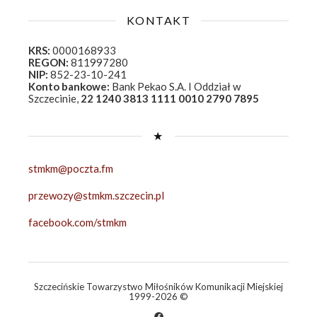
KONTAKT
KRS:
0000168933
REGON:
811997280
NIP:
852-23-10-241
Konto bankowe:
Bank Pekao S.A. I Oddział w
Szczecinie,
22 1240 3813 1111 0010 2790 7895
★
stmkm@poczta.fm
przewozy@stmkm.szczecin.pl
facebook.com/stmkm
Szczecińskie Towarzystwo Miłośników Komunikacji Miejskiej
1999-2026 ©