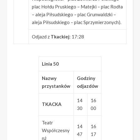
plac Hołdu Pruskiego – Matejki – plac Rodła
– aleja Piłsudskiego – plac Grunwaldzki –
aleja Piłsudskiego – plac Sprzymierzonych).
Odjazd z
Tkackiej
: 17:28
Linia 50
Nazwy
Godziny
przystanków
odjazdów
14
16
TKACKA
30
00
Teatr
14
16
Współczesny
47
17
nż