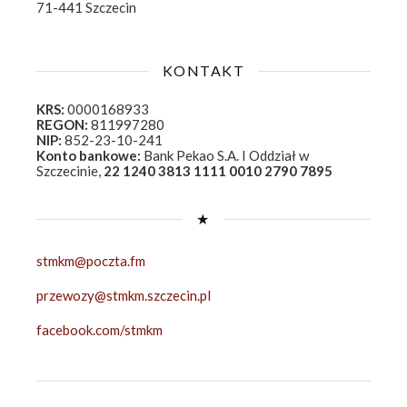
71-441 Szczecin
KONTAKT
KRS:
0000168933
REGON:
811997280
NIP:
852-23-10-241
Konto bankowe:
Bank Pekao S.A. I Oddział w
Szczecinie,
22 1240 3813 1111 0010 2790 7895
★
stmkm@poczta.fm
przewozy@stmkm.szczecin.pl
facebook.com/stmkm