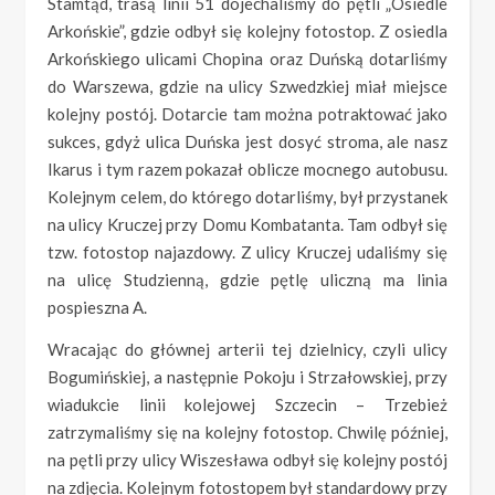
Stamtąd, trasą linii 51 dojechaliśmy do pętli „Osiedle
Arkońskie”, gdzie odbył się kolejny fotostop. Z osiedla
Arkońskiego ulicami Chopina oraz Duńską dotarliśmy
do Warszewa, gdzie na ulicy Szwedzkiej miał miejsce
kolejny postój. Dotarcie tam można potraktować jako
sukces, gdyż ulica Duńska jest dosyć stroma, ale nasz
Ikarus i tym razem pokazał oblicze mocnego autobusu.
Kolejnym celem, do którego dotarliśmy, był przystanek
na ulicy Kruczej przy Domu Kombatanta. Tam odbył się
tzw. fotostop najazdowy. Z ulicy Kruczej udaliśmy się
na ulicę Studzienną, gdzie pętlę uliczną ma linia
pospieszna A.
Wracając do głównej arterii tej dzielnicy, czyli ulicy
Bogumińskiej, a następnie Pokoju i Strzałowskiej, przy
wiadukcie linii kolejowej Szczecin – Trzebież
zatrzymaliśmy się na kolejny fotostop. Chwilę później,
na pętli przy ulicy Wiszesława odbył się kolejny postój
na zdjęcia. Kolejnym fotostopem był standardowy przy