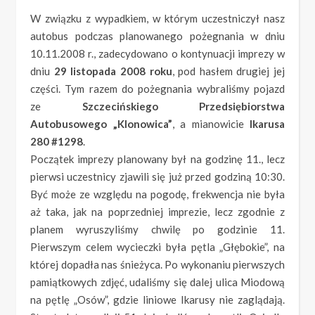
W związku z wypadkiem, w którym uczestniczył nasz
autobus podczas planowanego pożegnania w dniu
10.11.2008 r., zadecydowano o kontynuacji imprezy w
dniu
29 listopada 2008 roku
, pod hasłem drugiej jej
części. Tym razem do pożegnania wybraliśmy pojazd
ze
Szczecińskiego Przedsiębiorstwa
Autobusowego „Klonowica”
, a mianowicie
Ikarusa
280 #1298
.
Początek imprezy planowany był na godzinę 11., lecz
pierwsi uczestnicy zjawili się już przed godziną 10:30.
Być może ze względu na pogodę, frekwencja nie była
aż taka, jak na poprzedniej imprezie, lecz zgodnie z
planem wyruszyliśmy chwilę po godzinie 11.
Pierwszym celem wycieczki była pętla „Głębokie”, na
której dopadła nas śnieżyca. Po wykonaniu pierwszych
pamiątkowych zdjęć, udaliśmy się dalej ulica Miodową
na pętlę „Osów”, gdzie liniowe Ikarusy nie zaglądają.