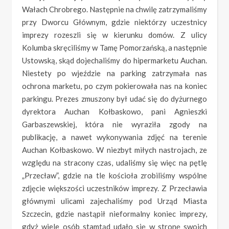
Wałach Chrobrego. Następnie na chwilę zatrzymaliśmy
przy Dworcu Głównym, gdzie niektórzy uczestnicy
imprezy rozeszli się w kierunku domów. Z ulicy
Kolumba skręciliśmy w Tamę Pomorzańską, a następnie
Ustowską, skąd dojechaliśmy do hipermarketu Auchan.
Niestety po wjeździe na parking zatrzymała nas
ochrona marketu, po czym pokierowała nas na koniec
parkingu. Prezes zmuszony był udać się do dyżurnego
dyrektora Auchan Kołbaskowo, pani Agnieszki
Garbaszewskiej, która nie wyraziła zgody na
publikację, a nawet wykonywania zdjęć na terenie
Auchan Kołbaskowo. W niezbyt miłych nastrojach, ze
względu na stracony czas, udaliśmy się więc na pętlę
„Przecław”, gdzie na tle kościoła zrobiliśmy wspólne
zdjęcie większości uczestników imprezy. Z Przecławia
głównymi ulicami zajechaliśmy pod Urząd Miasta
Szczecin, gdzie nastąpił nieformalny koniec imprezy,
gdyż wiele osób stamtąd udało się w stronę swoich